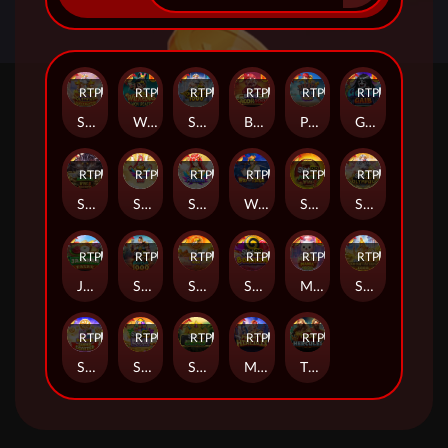
RTP
96%
RTP
97%
RTP
98%
RTP
98%
RTP
97%
RTP
97%
Slot88 Gates of Olympus Super Scatter
Wukong - Black Scatter
Slot88 Olympus 1000
Bang Gacor 1000
Pirate Quest 1000
Goyang Gaib
RTP
96%
RTP
98%
RTP
97%
RTP
95%
RTP
95%
RTP
97%
Slot88 Mahjong Wins 3 Black Scatter
Starlight Princess 1000
Slot88 Princess
Way of Ninja
Slot88 Mahjong Wins 2
Slot88 Olympus
RTP
97%
RTP
97%
RTP
96%
RTP
95%
RTP
95%
RTP
98%
JaJanan Pasar
Slot88 Gates of Gatot Kaca 1000
Slot88 Sweet Bonanza 1000
Slot88 Bonanza
Mochi Mania 1000
Slot88 Wisdom of Athena 1000
RTP
96%
RTP
95%
RTP
95%
RTP
92%
RTP
79%
Slot88 Sweet Bonanza Super Scatter
Slot88 Rush
Slot88 Gems
Mighty Hercules
Thor vs Hercules