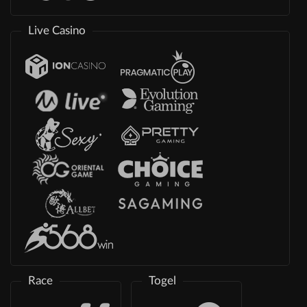
Live Casino
Race
Togel