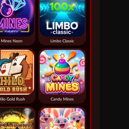
Mines Neon
Limbo Classic
Hilo Gold Rush
Candy Mines