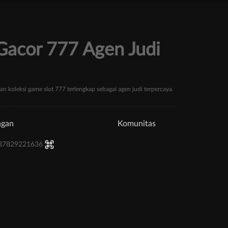
acor 777 Agen Judi
oleksi game slot 777 terlengkap sebagai agen judi terpercaya.
ngan
Komunitas
87829221636