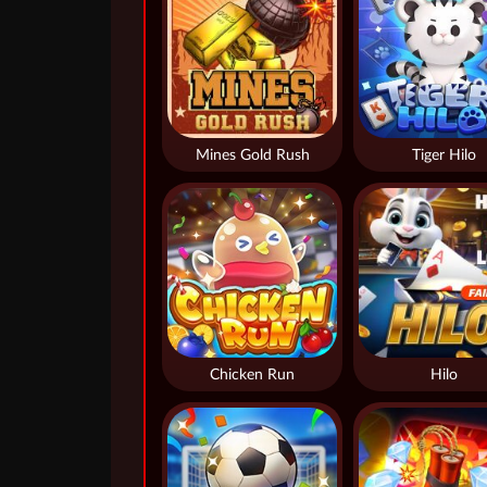
Mines Gold Rush
Tiger Hilo
Chicken Run
Hilo