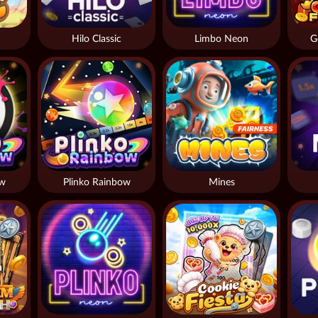
Hilo Classic
Limbo Neon
G
ow
Plinko Rainbow
Mines