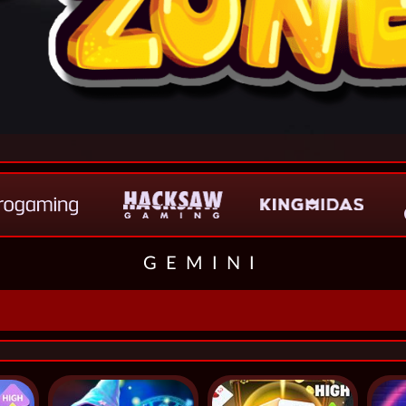
GEMINI