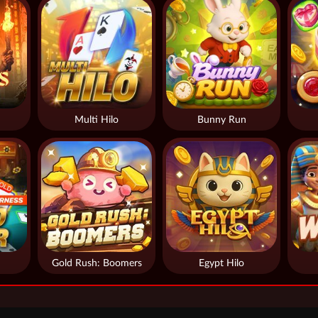
Multi Hilo
Bunny Run
Gold Rush: Boomers
Egypt Hilo