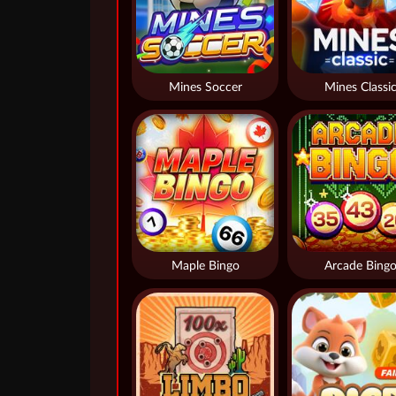
Mines Soccer
Mines Classi
Maple Bingo
Arcade Bing