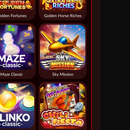
olden Fortunes
Golden Horse Riches
Maze Classic
Sky Mission