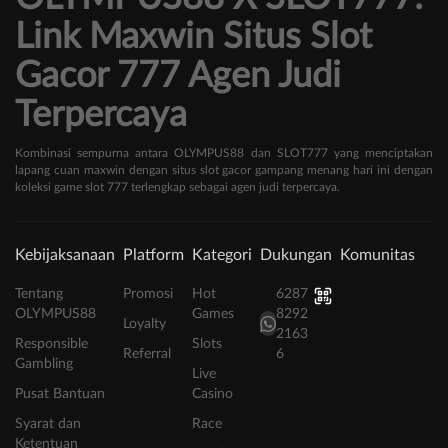
Link Maxwin Situs Slot
Gacor 777 Agen Judi
Terpercaya
Kombinasi sempurna antara OLYMPUS88 dan SLOT777 yang menciptakan
lapang cuan maxwin dengan situs slot gacor gampang menang hari ini dengan
koleksi game slot 777 terlengkap sebagai agen judi terpercaya.
Kebijaksanaan
Platform
Kategori
Dukungan
Komunitas
Tentang
Promosi
Hot
6287
OLYMPUS88
Games
8292
Loyalty
2163
Responsible
Slots
Referral
6
Gambling
Live
Pusat Bantuan
Casino
Syarat dan
Race
Ketentuan