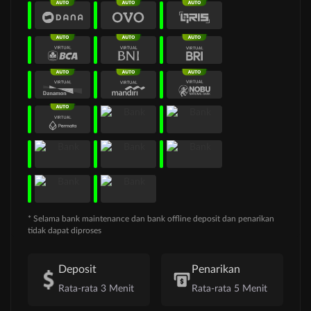
* Selama bank maintenance dan bank offline deposit dan penarikan
tidak dapat diproses
Deposit
Penarikan
Rata-rata 3 Menit
Rata-rata 5 Menit