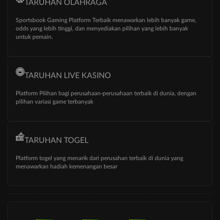
TARUHAN OLAHRAGA
Sportsbook Gaming Platform Terbaik menawarkan lebih banyak game,
odds yang lebih tinggi, dan menyediakan pilihan yang lebih banyak
untuk pemain.
TARUHAN LIVE KASINO
Platform Pilihan bagi perusahaan-perusahaan terbaik di dunia, dengan
pilihan variasi game terbanyak
TARUHAN TOGEL
Platform togel yang menarik dari perusahan terbaik di dunia yang
menawarkan hadiah kemenangan besar