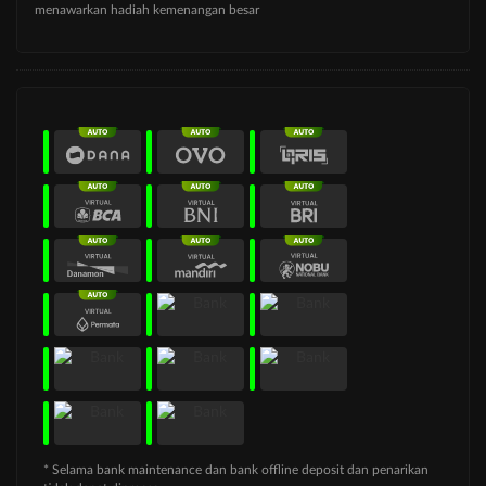
menawarkan hadiah kemenangan besar
* Selama bank maintenance dan bank offline deposit dan penarikan