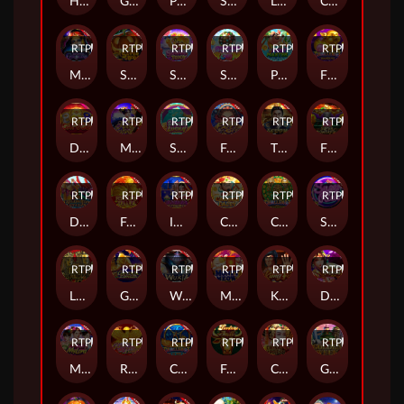
HIYAS GEMS
Go Clash
PYRAMID OF FLAMES
Super Powerful
LUCKY ACE
Challenge・Golden Pig
RTP
90%
RTP
RTP
87%
RTP
RTP
93%
RTP
83%
Madame Caroline
Super Boom
SUGAR TEDDY
SUGAR BOOM
Piggy Master
FEATURE BUY - Golden Pig
RTP
RTP
89%
RTP
89%
RTP
84%
RTP
85%
RTP
87%
DA FU GUI
Moon Festival
SUPER LUCKY
Face Off
The Empire
FEATURE BUY・SUPER POWERFUL
RTP
80%
RTP
93%
RTP
95%
RTP
RTP
81%
RTP
89%
Dragon Boat Festival
Fortune Teller
India Treasure
CAISHEN DADDY
Challenge・Mayan Calendar
Super Rich
RTP
RTP
85%
RTP
RTP
94%
RTP
88%
RTP
85%
Lucky Poker 2
Golden Zongzi
Wu Xia
Money Meow
KungFu
DIAO CHAN FA DA CAI
RTP
83%
RTP
83%
RTP
79%
RTP
87%
RTP
88%
RTP
85%
My Lord
Rich & Happy
CHALLENGE・FU LU SHOU XI
Fortune Bull
China Empress
Golden Week