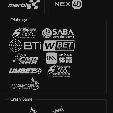
Olahraga
Crash Game