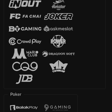
Poker