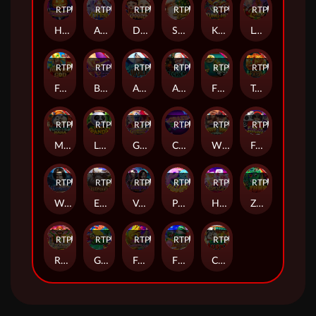
RTP
84%
RTP
94%
RTP
85%
RTP
80%
RTP
91%
RTP
90%
Halloween
Athena
Double Happiness
Santa Claus
Kung Hei
Love
RTP
93%
RTP
RTP
87%
RTP
86%
RTP
RTP
89%
Fortune God
Burlesque 2
Aurora Wolf
Alchemy
Fish Prawn Crab
Tomb Treasure
RTP
RTP
88%
RTP
84%
RTP
88%
RTP
87%
RTP
93%
MASTER HAHA
Lucky Panda
Glorious Kingdom
Crazy 777
Who's The Boss
Fa Fa Monkey
RTP
79%
RTP
88%
RTP
92%
RTP
83%
RTP
87%
RTP
82%
Werewolf
Elephant
Vampire
PS Club
Hand Of God
ZUMA
RTP
RTP
95%
RTP
93%
RTP
85%
RTP
92%
Rat of Wealth
GOLDEN JADE
FANTASY - SOUTHEAST ASIA
FEATURE BUY・CHRISTMAS EXPRESS
Chef Husky