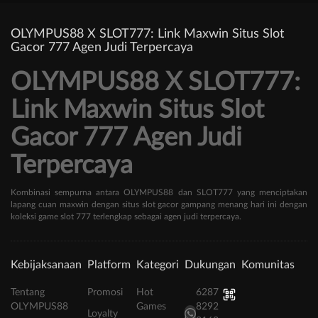
OLYMPUS88 X SLOT777: Link Maxwin Situs Slot
Gacor 777 Agen Judi Terpercaya
OLYMPUS88 X SLOT777:
Link Maxwin Situs Slot
Gacor 777 Agen Judi
Terpercaya
Kombinasi sempurna antara OLYMPUS88 dan SLOT777 yang menciptakan
lapang cuan maxwin dengan situs slot gacor gampang menang hari ini dengan
koleksi game slot 777 terlengkap sebagai agen judi terpercaya.
Kebijaksanaan
Platform
Kategori
Dukungan
Komunitas
Tentang
Promosi
Hot
6287
OLYMPUS88
Games
8292
Loyalty