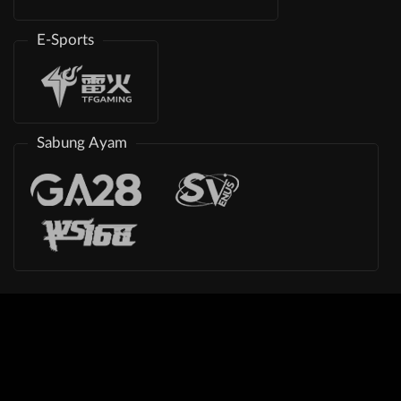
E-Sports
Sabung Ayam