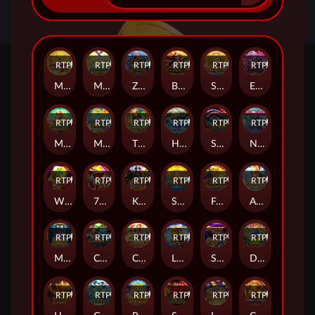
RTP
96%
RTP
95%
RTP
96%
RTP
95%
RTP
95%
RTP
97%
MAHJONG WAYS 3+
MAHJONG：ORIGIN
ZEUS OF OLYMPUS
BOUNTY EXPRESS
SUPER GEMS
ELECTRIC ZEUS
RTP
95%
RTP
RTP
RTP
95%
RTP
RTP
96%
MAHJONG: ORIGIN 2
MAHJONG WAYS 3
TREASURES OF AZTEC Z
Horde 2 Winter
SUPER AWESOME
NECROMANCER SHA
RTP
97%
RTP
96%
RTP
95%
RTP
95%
RTP
96%
RTP
95%
What The FA
777
KNIGHT ARTHUR
SUPER GEMS 2
For The Horde
ATHENA LUCKY SPREAD
RTP
RTP
95%
RTP
RTP
95%
RTP
81%
RTP
85%
MYSTIC LEGEND 2
CUBE?
CAISHEN-LUCKY SPREAD
LUCKY ACE 2
Super Win
Deng Deng
RTP
90%
RTP
92%
RTP
RTP
87%
RTP
RTP